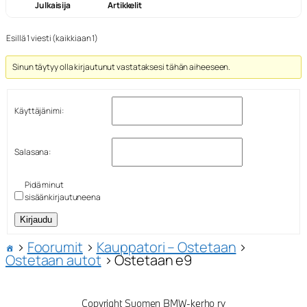
Julkaisija
Artikkelit
Esillä 1 viesti (kaikkiaan 1)
Sinun täytyy olla kirjautunut vastataksesi tähän aiheeseen.
Käyttäjänimi:
Salasana:
Pidä minut
sisäänkirjautuneena
Kirjaudu
›
Foorumit
›
Kauppatori – Ostetaan
›
Ostetaan autot
›
Ostetaan e9
Copyright Suomen BMW-kerho ry