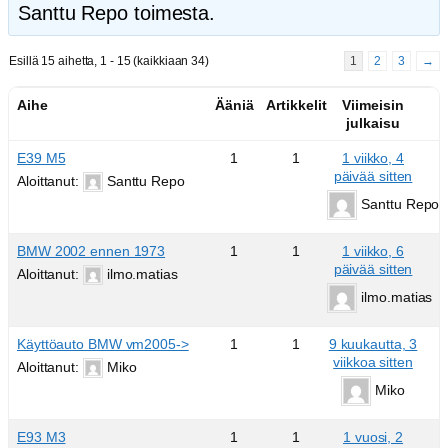
Santtu Repo toimesta.
Esillä 15 aihetta, 1 - 15 (kaikkiaan 34)
1
2
3
→
Aihe
Ääniä
Artikkelit
Viimeisin
julkaisu
E39 M5
1
1
1 viikko, 4
päivää sitten
Aloittanut:
Santtu Repo
Santtu Repo
BMW 2002 ennen 1973
1
1
1 viikko, 6
päivää sitten
Aloittanut:
ilmo.matias
ilmo.matias
Käyttöauto BMW vm2005->
1
1
9 kuukautta, 3
viikkoa sitten
Aloittanut:
Miko
Miko
E93 M3
1
1
1 vuosi, 2