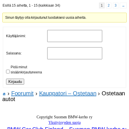
Esillä 15 aihetta, 1 - 15 (kaikkiaan 34)
1
2
3
→
Sinun täytyy olla kirjautunut luodaksesi uusia aiheita.
Käyttäjänimi:
Salasana:
Pidä minut
sisäänkirjautuneena
Kirjaudu
›
Foorumit
›
Kauppatori – Ostetaan
›
Ostetaan
autot
Copyright Suomen BMW-kerho ry
Yksityisyyden suoja