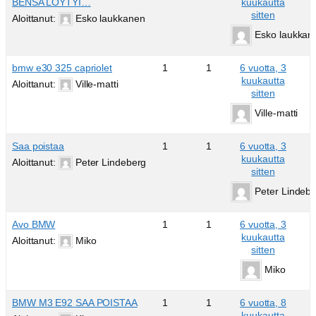
BENSA LÖYTYI…
kuukautta
sitten
Aloittanut:
Esko laukkanen
Esko laukkan
bmw e30 325 capriolet
1
1
6 vuotta, 3
kuukautta
Aloittanut:
Ville-matti
sitten
Ville-matti
Saa poistaa
1
1
6 vuotta, 3
kuukautta
Aloittanut:
Peter Lindeberg
sitten
Peter Lindeb
Avo BMW
1
1
6 vuotta, 3
kuukautta
Aloittanut:
Miko
sitten
Miko
BMW M3 E92 SAA POISTAA
1
1
6 vuotta, 8
kuukautta