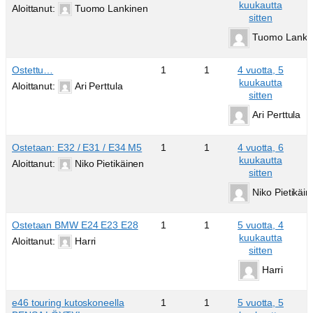
kuukautta
Aloittanut:
Tuomo Lankinen
sitten
Tuomo Lanki
Ostettu…
1
1
4 vuotta, 5
kuukautta
Aloittanut:
Ari Perttula
sitten
Ari Perttula
Ostetaan: E32 / E31 / E34 M5
1
1
4 vuotta, 6
kuukautta
Aloittanut:
Niko Pietikäinen
sitten
Niko Pietikäi
Ostetaan BMW E24 E23 E28
1
1
5 vuotta, 4
kuukautta
Aloittanut:
Harri
sitten
Harri
e46 touring kutoskoneella
1
1
5 vuotta, 5