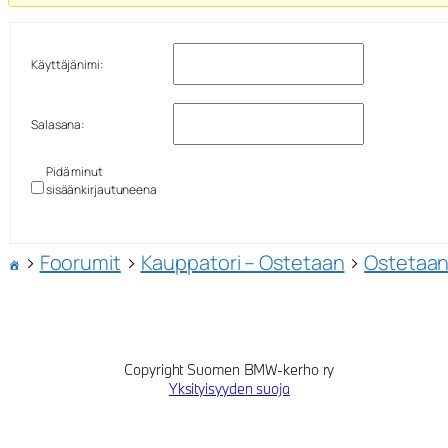
Käyttäjänimi:
Salasana:
Pidä minut
sisäänkirjautuneena
›
Foorumit
›
Kauppatori – Ostetaan
›
Ostetaan
Copyright Suomen BMW-kerho ry
Yksityisyyden suoja