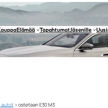
Kauppa
Elämää
Tapahtumat
Jäsenille
Uus
 autot
›
ostetaan E30 M3