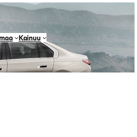
imaa
Kainuu