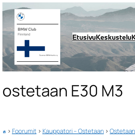
Etusivu
Keskustelu
ostetaan E30 M3
›
Foorumit
›
Kauppatori – Ostetaan
›
Ostetaan