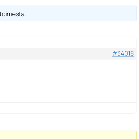
 toimesta.
#34018