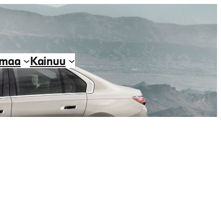
imaa
Kainuu