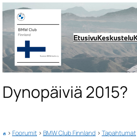
Etusivu
Keskustelu
Dynopäiviä 2015?
›
Foorumit
›
BMW Club Finnland
›
Tapahtumat