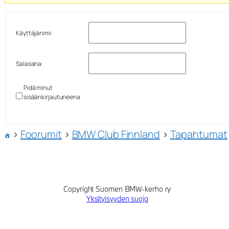
Käyttäjänimi:
Salasana:
Pidä minut
sisäänkirjautuneena
›
Foorumit
›
BMW Club Finnland
›
Tapahtumat
Copyright Suomen BMW-kerho ry
Yksityisyyden suoja