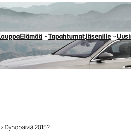
Kauppa
Elämää
Tapahtumat
Jäsenille
Uus
›
Dynopäiviä 2015?