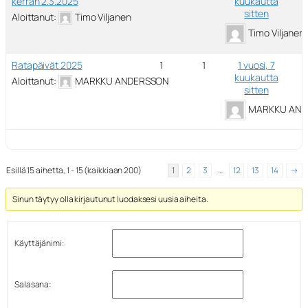
kerran 2.3.2025
kuukautta
sitten
Aloittanut:
Timo Viljanen
Timo Viljanen
Ratapäivät 2025
1
1
1 vuosi, 7
kuukautta
Aloittanut:
MARKKU ANDERSSON
sitten
MARKKU AND
Esillä 15 aihetta, 1 - 15 (kaikkiaan 200)
1
2
3
…
12
13
14
→
Sinun täytyy olla kirjautunut luodaksesi uusia aiheita.
Käyttäjänimi:
Salasana: