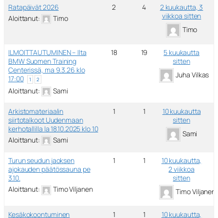
Ratapäivät 2026
2
4
2 kuukautta, 3
viikkoa sitten
Aloittanut:
Timo
Timo
ILMOITTAUTUMINEN – Ilta
18
19
5 kuukautta
BMW Suomen Training
sitten
Centerissä, ma 9.3.26 klo
Juha Vilkas
17:00
1
2
Aloittanut:
Sami
Arkistomateriaalin
1
1
10 kuukautta
siirtotalkoot Uudenmaan
sitten
kerhotallilla la 18.10.2025 klo 10
Sami
Aloittanut:
Sami
Turun seudun jaoksen
1
1
10 kuukautta,
ajokauden päätössauna pe
2 viikkoa
3.10.
sitten
Aloittanut:
Timo Viljanen
Timo Viljanen
Kesäkokoontuminen
1
1
10 kuukautta,