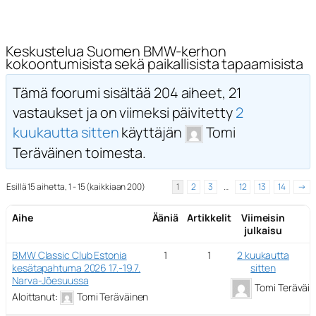
Keskustelua Suomen BMW-kerhon
kokoontumisista sekä paikallisista tapaamisista
Tämä foorumi sisältää 204 aiheet, 21
vastaukset ja on viimeksi päivitetty
2
kuukautta sitten
käyttäjän
Tomi
Teräväinen toimesta.
Esillä 15 aihetta, 1 - 15 (kaikkiaan 200)
1
2
3
…
12
13
14
→
Aihe
Ääniä
Artikkelit
Viimeisin
julkaisu
BMW Classic Club Estonia
1
1
2 kuukautta
kesätapahtuma 2026 17.-19.7.
sitten
Narva-Jõesuussa
Tomi Teräväi
Aloittanut:
Tomi Teräväinen