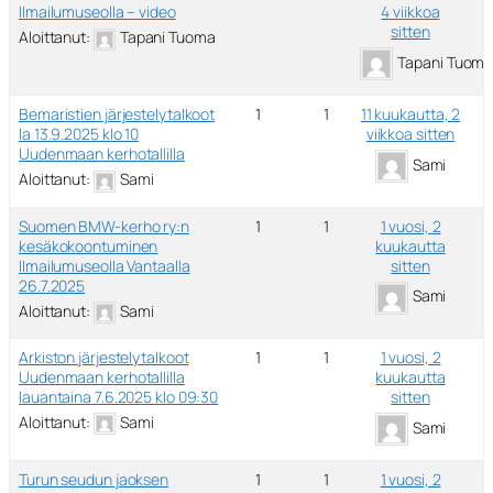
Ilmailumuseolla – video
4 viikkoa
sitten
Aloittanut:
Tapani Tuoma
Tapani Tuom
Bemaristien järjestelytalkoot
1
1
11 kuukautta, 2
la 13.9.2025 klo 10
viikkoa sitten
Uudenmaan kerhotallilla
Sami
Aloittanut:
Sami
Suomen BMW-kerho ry:n
1
1
1 vuosi, 2
kesäkokoontuminen
kuukautta
Ilmailumuseolla Vantaalla
sitten
26.7.2025
Sami
Aloittanut:
Sami
Arkiston järjestelytalkoot
1
1
1 vuosi, 2
Uudenmaan kerhotallilla
kuukautta
lauantaina 7.6.2025 klo 09:30
sitten
Aloittanut:
Sami
Sami
Turun seudun jaoksen
1
1
1 vuosi, 2