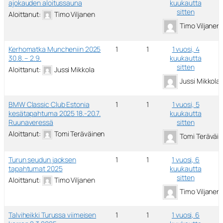
ajokauden aloitussauna
kuukautta
sitten
Aloittanut:
Timo Viljanen
Timo Viljanen
Kerhomatka Muncheniin 2025
1
1
1 vuosi, 4
30.8. – 2.9.
kuukautta
sitten
Aloittanut:
Jussi Mikkola
Jussi Mikkola
BMW Classic Club Estonia
1
1
1 vuosi, 5
kesätapahtuma 2025 18.-20.7.
kuukautta
Ruunaveressä
sitten
Aloittanut:
Tomi Teräväinen
Tomi Teräväi
Turun seudun jaoksen
1
1
1 vuosi, 6
tapahtumat 2025
kuukautta
sitten
Aloittanut:
Timo Viljanen
Timo Viljanen
Talviheikki Turussa viimeisen
1
1
1 vuosi, 6