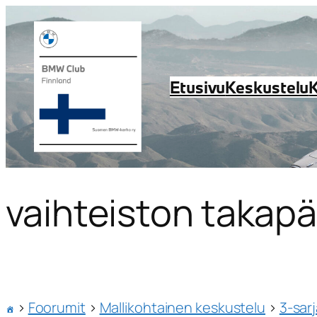
Etusivu
Keskustelu
vaihteiston takapä
›
Foorumit
›
Mallikohtainen keskustelu
›
3-sar