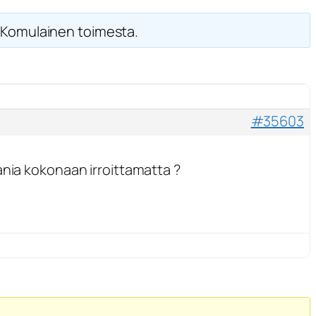
 Komulainen toimesta.
#35603
ania kokonaan irroittamatta ?