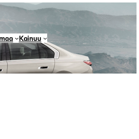
imaa
Kainuu