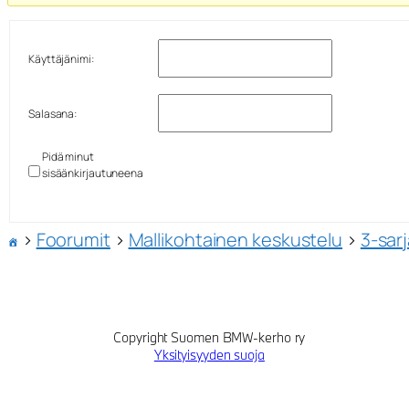
Käyttäjänimi:
Salasana:
Pidä minut
sisäänkirjautuneena
›
Foorumit
›
Mallikohtainen keskustelu
›
3-sar
Copyright Suomen BMW-kerho ry
Yksityisyyden suoja