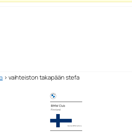
ja
›
vaihteiston takapään stefa