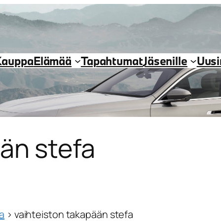
Kauppa
Elämää
Tapahtumat
Jäsenille
Uus
än stefa
ja
›
vaihteiston takapään stefa