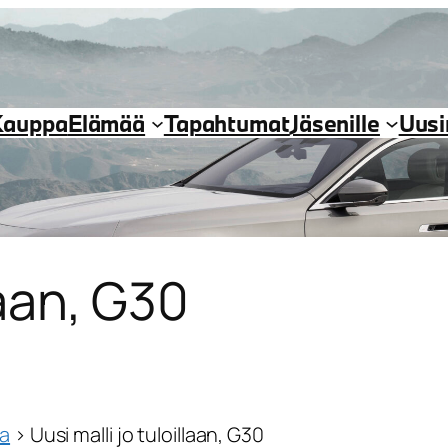
Kauppa
Elämää
Tapahtumat
Jäsenille
Uus
laan, G30
ja
›
Uusi malli jo tuloillaan, G30