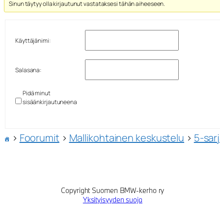
Sinun täytyy olla kirjautunut vastataksesi tähän aiheeseen.
Käyttäjänimi:
Salasana:
Pidä minut
sisäänkirjautuneena
›
Foorumit
›
Mallikohtainen keskustelu
›
5-sar
Copyright Suomen BMW-kerho ry
Yksityisyyden suoja