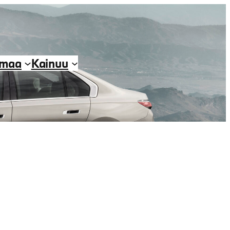
imaa
Kainuu