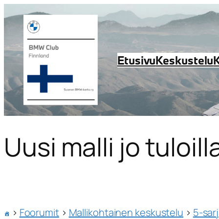
Etusivu
Keskustelu
Uusi malli jo tuloil
›
Foorumit
›
Mallikohtainen keskustelu
›
5-sar