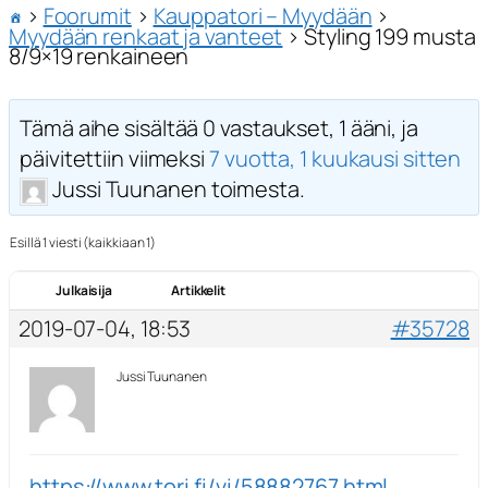
›
Foorumit
›
Kauppatori – Myydään
›
Myydään renkaat ja vanteet
›
Styling 199 musta
8/9×19 renkaineen
Tämä aihe sisältää 0 vastaukset, 1 ääni, ja
päivitettiin viimeksi
7 vuotta, 1 kuukausi sitten
Jussi Tuunanen toimesta.
Esillä 1 viesti (kaikkiaan 1)
Julkaisija
Artikkelit
2019-07-04, 18:53
#35728
Jussi Tuunanen
https://www.tori.fi/vi/58882767.html