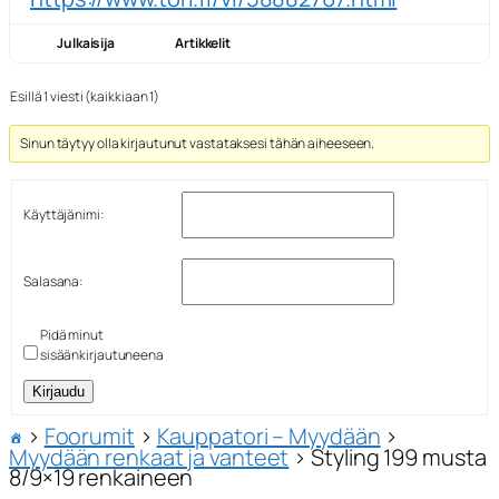
Julkaisija
Artikkelit
Esillä 1 viesti (kaikkiaan 1)
Sinun täytyy olla kirjautunut vastataksesi tähän aiheeseen.
Käyttäjänimi:
Salasana:
Pidä minut
sisäänkirjautuneena
Kirjaudu
›
Foorumit
›
Kauppatori – Myydään
›
Myydään renkaat ja vanteet
›
Styling 199 musta
8/9×19 renkaineen