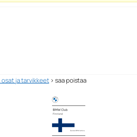
osat ja tarvikkeet
›
saa poistaa