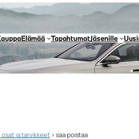
Kauppa
Elämää
Tapahtumat
Jäsenille
Uus
osat ja tarvikkeet
›
saa poistaa