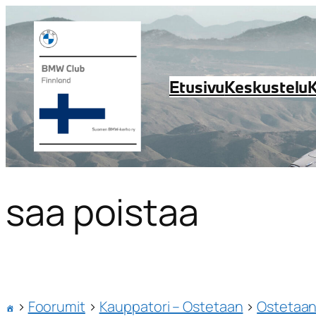
Etusivu
Keskustelu
saa poistaa
›
Foorumit
›
Kauppatori – Ostetaan
›
Ostetaan 