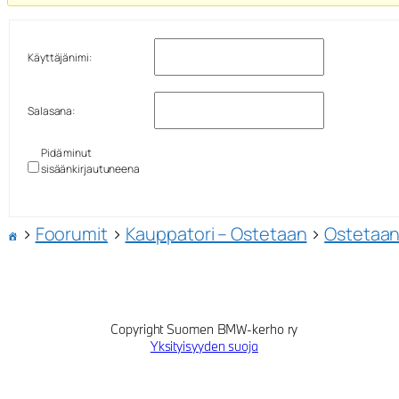
Käyttäjänimi:
Salasana:
Pidä minut
sisäänkirjautuneena
›
Foorumit
›
Kauppatori – Ostetaan
›
Ostetaan 
Copyright Suomen BMW-kerho ry
Yksityisyyden suoja