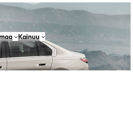
imaa
Kainuu