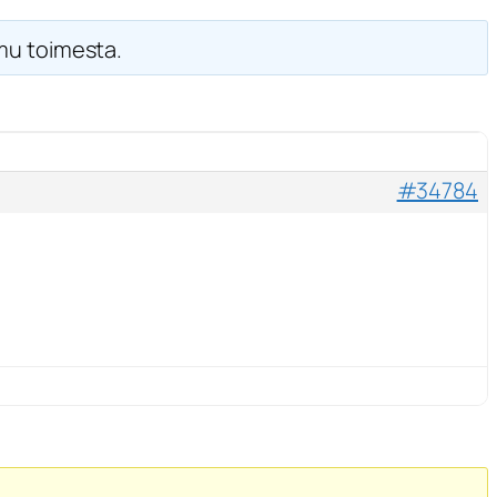
u toimesta.
#34784