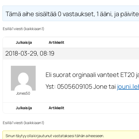
Tämä aihe sisältää 0 vastaukset, 1 ääni, ja päivite
Esillä 1 viesti (kaikkiaan 1)
Julkaisija
Artikkelit
2018-03-29, 08:19
Eli suorat orginaali vanteet ET20 
Yst: 0505609105 Jone tai
jouni.l
Jones50
Julkaisija
Artikkelit
Esillä 1 viesti (kaikkiaan 1)
Sinun täytyy olla kirjautunut vastataksesi tähän aiheeseen.