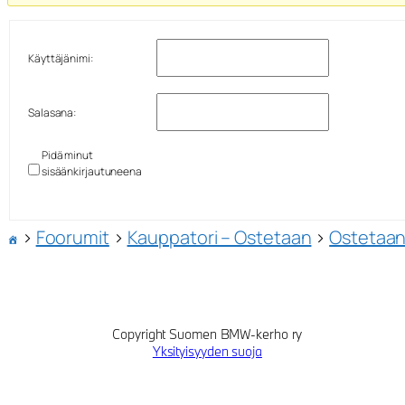
Käyttäjänimi:
Salasana:
Pidä minut
sisäänkirjautuneena
›
Foorumit
›
Kauppatori – Ostetaan
›
Ostetaan
Copyright Suomen BMW-kerho ry
Yksityisyyden suoja