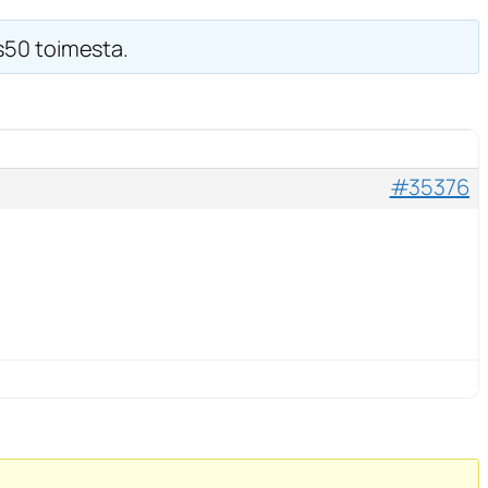
50 toimesta.
#35376