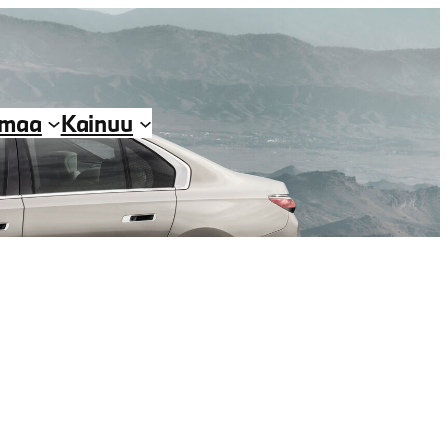
imaa
Kainuu