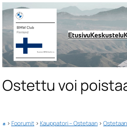
Etusivu
Keskustelu
Ostettu voi poista
›
Foorumit
›
Kauppatori – Ostetaan
›
Ostetaan