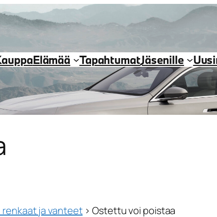
Kauppa
Elämää
Tapahtumat
Jäsenille
Uus
a
 renkaat ja vanteet
›
Ostettu voi poistaa