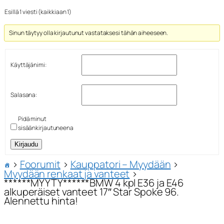
Esillä 1 viesti (kaikkiaan 1)
Sinun täytyy olla kirjautunut vastataksesi tähän aiheeseen.
Käyttäjänimi:
Salasana:
Pidä minut
sisäänkirjautuneena
Kirjaudu
›
Foorumit
›
Kauppatori – Myydään
›
Myydään renkaat ja vanteet
›
******MYYTY******BMW 4 kpl E36 ja E46
alkuperäiset vanteet 17″ Star Spoke 96.
Alennettu hinta!