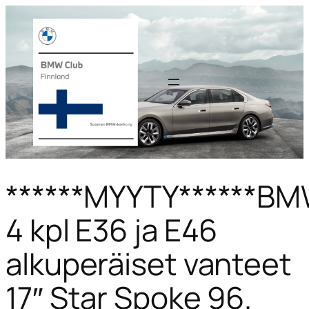
******MYYTY******B
4 kpl E36 ja E46
alkuperäiset vanteet
17″ Star Spoke 96.