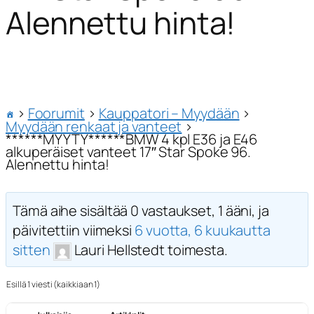
Alennettu hinta!
›
Foorumit
›
Kauppatori – Myydään
›
Myydään renkaat ja vanteet
›
******MYYTY******BMW 4 kpl E36 ja E46
alkuperäiset vanteet 17″ Star Spoke 96.
Alennettu hinta!
Tämä aihe sisältää 0 vastaukset, 1 ääni, ja
päivitettiin viimeksi
6 vuotta, 6 kuukautta
sitten
Lauri Hellstedt toimesta.
Esillä 1 viesti (kaikkiaan 1)