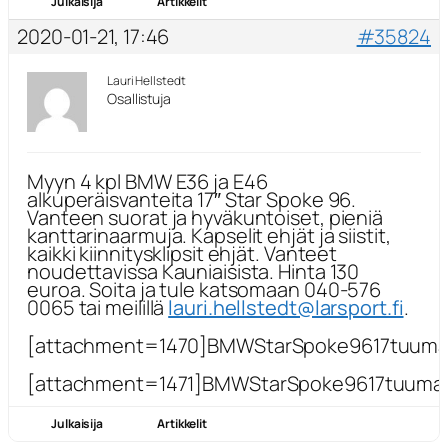
Julkaisija
Artikkelit
2020-01-21, 17:46
#35824
Lauri Hellstedt
Osallistuja
Myyn 4 kpl BMW E36 ja E46
alkuperäisvanteita 17″ Star Spoke 96.
Vanteen suorat ja hyväkuntoiset, pieniä
kanttarinaarmuja. Kapselit ehjät ja siistit,
kaikki kiinnitysklipsit ehjät. Vanteet
noudettavissa Kauniaisista. Hinta 130
euroa. Soita ja tule katsomaan 040-576
0065 tai meilillä
lauri.hellstedt@larsport.fi
.
[attachment=1470]BMWStarSpoke9617tuumaa
[attachment=1471]BMWStarSpoke9617tuumaat
Julkaisija
Artikkelit