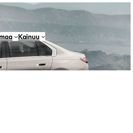
imaa
Kainuu
o