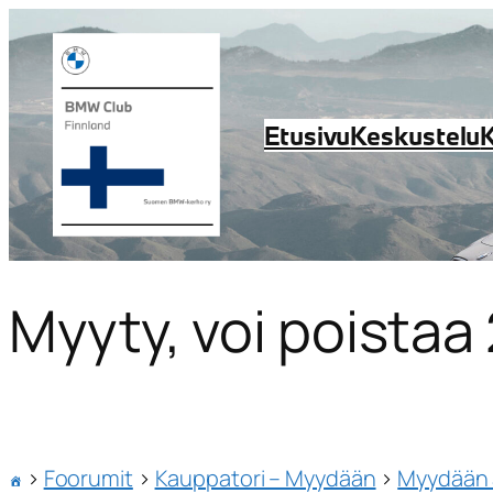
Etusivu
Keskustelu
Myyty, voi poistaa
›
Foorumit
›
Kauppatori – Myydään
›
Myydään 