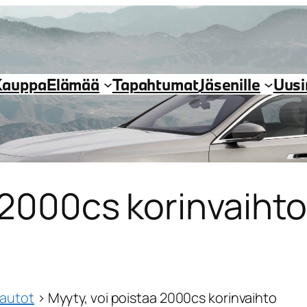
Kauppa
Elämää
Tapahtumat
Jäsenille
Uus
 2000cs korinvaiht
autot
›
Myyty, voi poistaa 2000cs korinvaihto