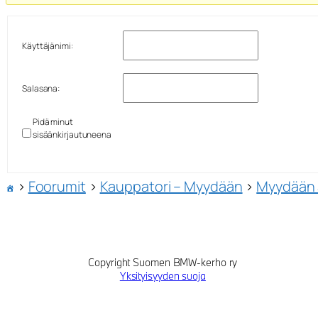
Käyttäjänimi:
Salasana:
Pidä minut
sisäänkirjautuneena
›
Foorumit
›
Kauppatori – Myydään
›
Myydään 
Copyright Suomen BMW-kerho ry
Yksityisyyden suoja