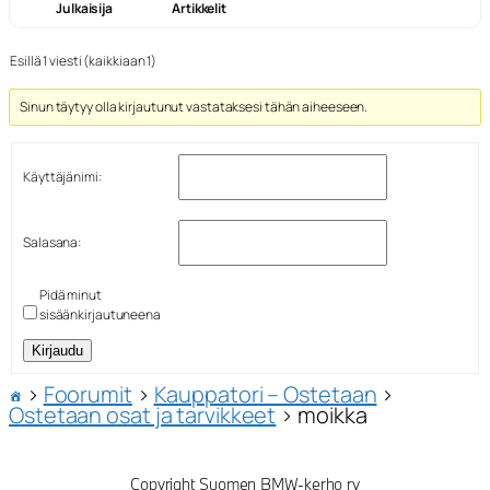
Julkaisija
Artikkelit
Esillä 1 viesti (kaikkiaan 1)
Sinun täytyy olla kirjautunut vastataksesi tähän aiheeseen.
Käyttäjänimi:
Salasana:
Pidä minut
sisäänkirjautuneena
Kirjaudu
›
Foorumit
›
Kauppatori – Ostetaan
›
Ostetaan osat ja tarvikkeet
›
moikka
Copyright Suomen BMW-kerho ry