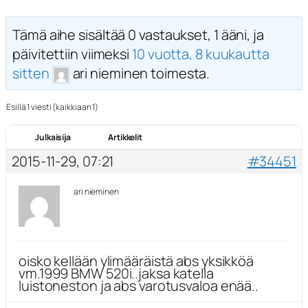
Tämä aihe sisältää 0 vastaukset, 1 ääni, ja
päivitettiin viimeksi
10 vuotta, 8 kuukautta
sitten
ari nieminen toimesta.
Esillä 1 viesti (kaikkiaan 1)
Julkaisija
Artikkelit
2015-11-29, 07:21
#34451
ari nieminen
oisko kellään ylimääräistä abs yksikköä
vm.1999 BMW 520i..jaksa katella
luistoneston ja abs varotusvaloa enää..