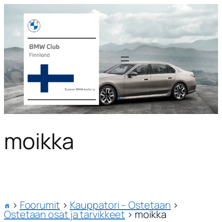
moikka
›
Foorumit
›
Kauppatori – Ostetaan
›
Ostetaan osat ja tarvikkeet
›
moikka