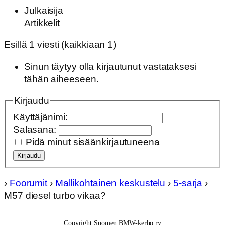
Julkaisija
Artikkelit
Esillä 1 viesti (kaikkiaan 1)
Sinun täytyy olla kirjautunut vastataksesi
tähän aiheeseen.
Kirjaudu
Käyttäjänimi:
Salasana:
Pidä minut sisäänkirjautuneena
Kirjaudu
›
Foorumit
›
Mallikohtainen keskustelu
›
5-sarja
›
M57 diesel turbo vikaa?
Copyright Suomen BMW-kerho ry