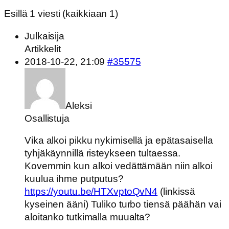
Esillä 1 viesti (kaikkiaan 1)
Julkaisija
Artikkelit
2018-10-22, 21:09
#35575
Aleksi
Osallistuja
Vika alkoi pikku nykimisellä ja epätasaisella
tyhjäkäynnillä risteykseen tultaessa.
Kovemmin kun alkoi vedättämään niin alkoi
kuulua ihme putputus?
https://youtu.be/HTXvptoQvN4
(linkissä
kyseinen ääni) Tuliko turbo tiensä päähän vai
aloitanko tutkimalla muualta?