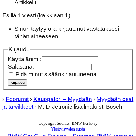
Artikkelit
Esillä 1 viesti (kaikkiaan 1)
Sinun täytyy olla kirjautunut vastataksesi
tähän aiheeseen.
Kirjaudu
Käyttäjänimi:
Salasana:
Pidä minut sisäänkirjautuneena
Kirjaudu
›
Foorumit
›
Kauppatori – Myydään
›
Myydään osat
ja tarvikkeet
›
M: D-Jetronic lisäilmaluisti Bosch
Copyright Suomen BMW-kerho ry
Yksityisyyden suoja