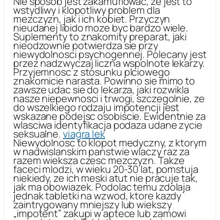
Nie sposob jest zakamuflowac, ze jest to
wstydliwy i klopotliwy problem dla
mezczyzn, jak i ich kobiet. Przyczyn
nieudanej libido moze byc bardzo wiele.
Suplementy to znakomity preparat, jaki
nieodzownie potwierdza sie przy
niewydolnosci psychogennej. Polecany jest
przez nadzwyczaj liczna wspolnote lekarzy.
Przyjemnosc z stosunku plciowego
znakomicie narasta. Powinno sie mimo to
zawsze udac sie do lekarza, jaki rozwikla
nasze niepewnosci i trwogi, szczegolnie, ze
do wszelkiego rodzaju impotencji jest
wskazane podejsc osobiscie. Ewidentnie za
wlasciwa identyfikacja podaza udane zycie
seksualne.
viagra lek
Niewydolnosc to klopot medyczny, z ktorym
w nadwislanskim panstwie wlaczy raz za
razem wieksza czesc mezczyzn. Takze
faceci mlodzi, w wieku 20-30 lat, pomstuja
niekiedy, ze ich meski atut nie pracuje tak,
jak ma obowiazek. Podolac temu zdolaja
jednak tabletki na wzwod, ktore kazdy
zaintrygowany mniejszy lub wiekszy
„impotent” zakupi w aptece lub zamowi