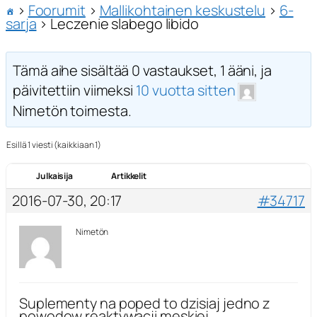
›
Foorumit
›
Mallikohtainen keskustelu
›
6-
sarja
›
Leczenie slabego libido
Tämä aihe sisältää 0 vastaukset, 1 ääni, ja
päivitettiin viimeksi
10 vuotta sitten
Nimetön toimesta.
Esillä 1 viesti (kaikkiaan 1)
Julkaisija
Artikkelit
2016-07-30, 20:17
#34717
Nimetön
Suplementy na poped to dzisiaj jedno z
powodow reaktywacji meskiej