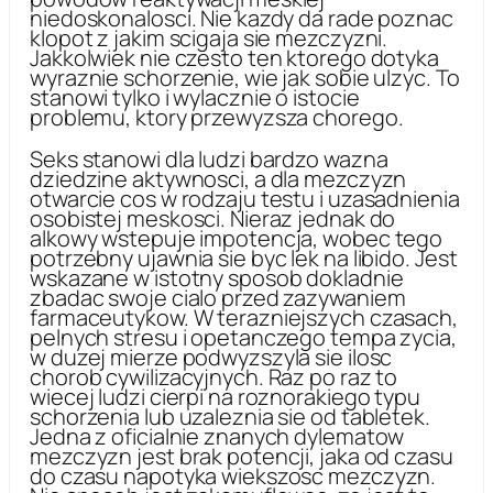
niedoskonalosci. Nie kazdy da rade poznac
klopot z jakim scigaja sie mezczyzni.
Jakkolwiek nie czesto ten ktorego dotyka
wyraznie schorzenie, wie jak sobie ulzyc. To
stanowi tylko i wylacznie o istocie
problemu, ktory przewyzsza chorego.
Seks stanowi dla ludzi bardzo wazna
dziedzine aktywnosci, a dla mezczyzn
otwarcie cos w rodzaju testu i uzasadnienia
osobistej meskosci. Nieraz jednak do
alkowy wstepuje impotencja, wobec tego
potrzebny ujawnia sie byc lek na libido. Jest
wskazane w istotny sposob dokladnie
zbadac swoje cialo przed zazywaniem
farmaceutykow. W terazniejszych czasach,
pelnych stresu i opetanczego tempa zycia,
w duzej mierze podwyzszyla sie ilosc
chorob cywilizacyjnych. Raz po raz to
wiecej ludzi cierpi na roznorakiego typu
schorzenia lub uzaleznia sie od tabletek.
Jedna z oficialnie znanych dylematow
mezczyzn jest brak potencji, jaka od czasu
do czasu napotyka wiekszosc mezczyzn.