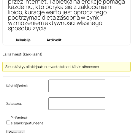
przez Internet. Tabletka na erekcje pomaga
kazdemu, kto boryka sie z zakloceniami
libido, kuracje warto jest oprocz tego
podtrzymac dieta zasobna w cynk i
wzmozeniem aktywnosci wlasnego
sposobu zycia.
Julkaisija
Artikkelit
Esillä 1 viesti (kaikkiaan 1)
Sinun täytyy olla kirjautunut vastataksesi tähän aiheeseen.
Käyttäjänimi:
Salasana:
Pidä minut
sisäänkirjautuneena
Kirjaudu