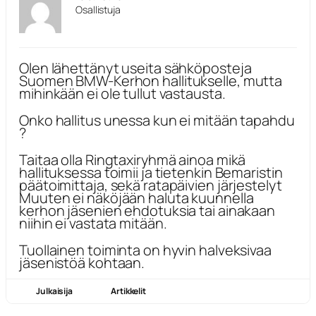
Osallistuja
Olen lähettänyt useita sähköposteja
Suomen BMW-Kerhon hallitukselle, mutta
mihinkään ei ole tullut vastausta.
Onko hallitus unessa kun ei mitään tapahdu
?
Taitaa olla Ringtaxiryhmä ainoa mikä
hallituksessa toimii ja tietenkin Bemaristin
päätoimittaja, sekä ratapäivien järjestelyt
Muuten ei näköjään haluta kuunnella
kerhon jäsenien ehdotuksia tai ainakaan
niihin ei vastata mitään.
Tuollainen toiminta on hyvin halveksivaa
jäsenistöä kohtaan.
Julkaisija
Artikkelit