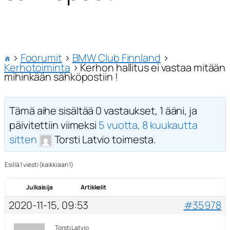
›
Foorumit
›
BMW Club Finnland
›
Kerhotoiminta
›
Kerhon hallitus ei vastaa mitään
mihinkään sähköpostiin !
Tämä aihe sisältää 0 vastaukset, 1 ääni, ja
päivitettiin viimeksi
5 vuotta, 8 kuukautta
sitten
Torsti Latvio toimesta.
Esillä 1 viesti (kaikkiaan 1)
Julkaisija
Artikkelit
2020-11-15, 09:53
#35978
Torsti Latvio