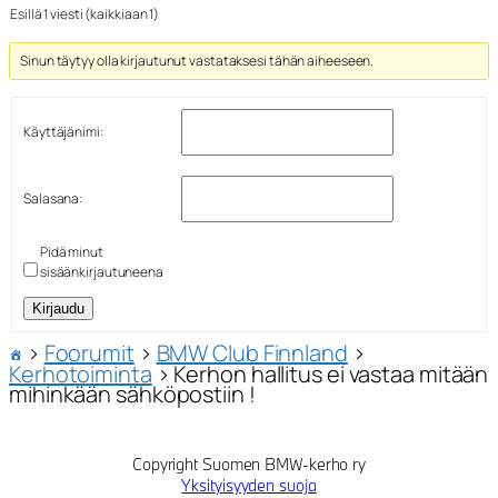
Esillä 1 viesti (kaikkiaan 1)
Sinun täytyy olla kirjautunut vastataksesi tähän aiheeseen.
Käyttäjänimi:
Salasana:
Pidä minut
sisäänkirjautuneena
Kirjaudu
›
Foorumit
›
BMW Club Finnland
›
Kerhotoiminta
›
Kerhon hallitus ei vastaa mitään
mihinkään sähköpostiin !
Copyright Suomen BMW-kerho ry
Yksityisyyden suoja