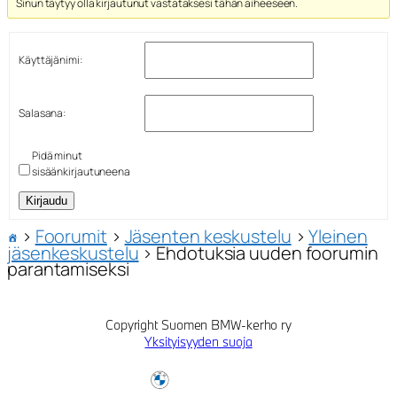
Sinun täytyy olla kirjautunut vastataksesi tähän aiheeseen.
Käyttäjänimi:
Salasana:
Pidä minut
sisäänkirjautuneena
Kirjaudu
›
Foorumit
›
Jäsenten keskustelu
›
Yleinen
jäsenkeskustelu
›
Ehdotuksia uuden foorumin
parantamiseksi
Copyright Suomen BMW-kerho ry
Yksityisyyden suoja