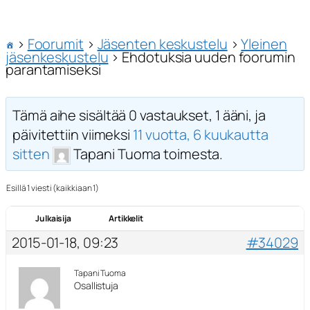
›
Foorumit
›
Jäsenten keskustelu
›
Yleinen
jäsenkeskustelu
›
Ehdotuksia uuden foorumin
parantamiseksi
Tämä aihe sisältää 0 vastaukset, 1 ääni, ja
päivitettiin viimeksi
11 vuotta, 6 kuukautta
sitten
Tapani Tuoma toimesta.
Esillä 1 viesti (kaikkiaan 1)
Julkaisija
Artikkelit
2015-01-18, 09:23
#34029
Tapani Tuoma
Osallistuja