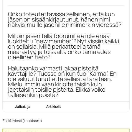
Onko toteutettavissa sellainen, että kun
jäsen on sisäänkirjautunut, hänen nimi
näkyisi muille jäsenille nimimerkin vieressä?
Milloin jäsen tällä foorumilla ei ole enää
luokiteltu ”new member”? Nyt vissiin kaikki
on sellaisia. Millä periaatteella tämä
määräytyy, ja toisaalta onko tämä edes
oleellinen tieto?
Halutaanko varmasti jakaa pisteitä
käyttäjille? Tuossa on kun tuo ”Karma”. En
ole vakuuttunut että sellaista tarvitaan.
Mieluummin vaan kirjoiteltaisiin kuin
jaettaisiin toisille pisteitä. Elikkä voiko
tällaisenkin poista?
Julkaisija
Artikkelit
Esillä 1 viesti (kaikkiaan 1)