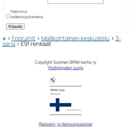
Pidä minut
sisäänkirjautuneena
Kirjaudu
›
Foorumit
›
Mallikohtainen keskustelu
›
3-
sarja
›
E91 renkaat
Copyright Suomen BMW-kerho ry
Yksityisyyden suoja
Rekisteri- ja tietosuojaseloste