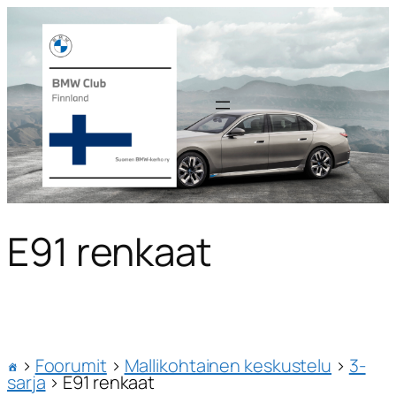
E91 renkaat
›
Foorumit
›
Mallikohtainen keskustelu
›
3-
sarja
›
E91 renkaat