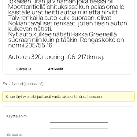
jokaisen uran ja vinaman joka tiessä oli.
Moottoritiellä ohituksissa kun palas omalle
kaistalle urat heitti autoa niin että hirvitti.
Talvirenkailla auto kulki suoraan, olivat
Nokian tavalliset renkaat, joten tiesin auton
kulkevan nätisti.
Nyt auto kulkee nätisti Hakka Greeneillä
suoraan niin kuin pitääkin. Rengas koko on
normi 205/55 16.
Auto on 320i touring -06. 217tkm aj.
Julkaisija
Artikkelit
Esillä 1 viesti (kaikkiaan 1)
Sinun täytyy olla kirjautunut vastataksesi tähän aiheeseen.
Käyttäjänimi:
Salasana: