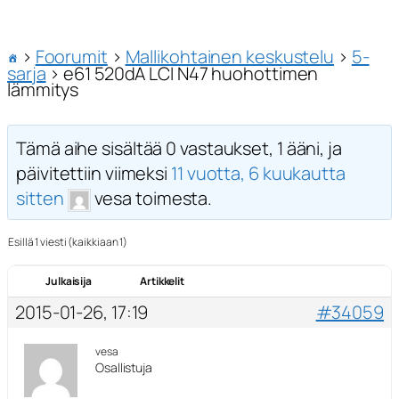
›
Foorumit
›
Mallikohtainen keskustelu
›
5-
sarja
›
e61 520dA LCI N47 huohottimen
lämmitys
Tämä aihe sisältää 0 vastaukset, 1 ääni, ja
päivitettiin viimeksi
11 vuotta, 6 kuukautta
sitten
vesa toimesta.
Esillä 1 viesti (kaikkiaan 1)
Julkaisija
Artikkelit
2015-01-26, 17:19
#34059
vesa
Osallistuja