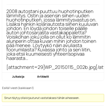
2008 autostani puuttuu huohotinputken
lämmitys. Ostin ja asensin siihen uuden
huohotinputken, jossa lämmitysvastus on.
Lisäksi hankin kolariautosta siihen kuuluvan
johdon. En löydä johdon toiselle päälle
auton johtosarjasta vastakappaletta?
Voisikohan joku jolla on ollut ko lämmitin
alunperin ottaa kuvan mihin johdon toinen
pää menee. Löytyykö näin avuliasta
foorumilaista? Kuvassa johto ja sen liitin,
joka etsii kuumeisesti yhteensopivaa
naarasta…
[attachment=29]WP_20150115_002b.jpg[/at
Julkaisija
Artikkelit
Esillä 1 viesti (kaikkiaan 1)
Sinun täytyy olla kirjautunut vastataksesi tähän aiheeseen.