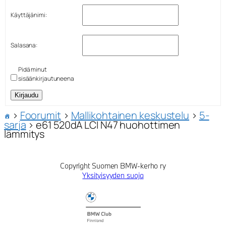
Käyttäjänimi:
Salasana:
Pidä minut
sisäänkirjautuneena
Kirjaudu
›
Foorumit
›
Mallikohtainen keskustelu
›
5-
sarja
›
e61 520dA LCI N47 huohottimen
lämmitys
Copyright Suomen BMW-kerho ry
Yksityisyyden suoja