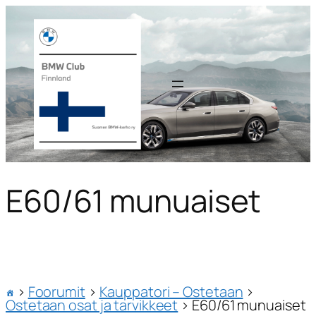
E60/61 munuaiset
›
Foorumit
›
Kauppatori – Ostetaan
›
Ostetaan osat ja tarvikkeet
›
E60/61 munuaiset