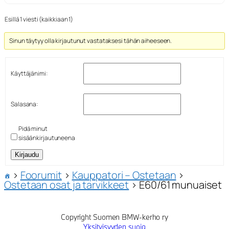
Esillä 1 viesti (kaikkiaan 1)
Sinun täytyy olla kirjautunut vastataksesi tähän aiheeseen.
Käyttäjänimi:
Salasana:
Pidä minut
sisäänkirjautuneena
Kirjaudu
›
Foorumit
›
Kauppatori – Ostetaan
›
Ostetaan osat ja tarvikkeet
›
E60/61 munuaiset
Copyright Suomen BMW-kerho ry
Yksityisyyden suoja