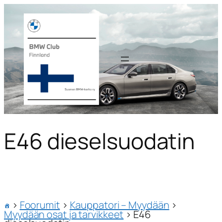
E46 dieselsuodatin
›
Foorumit
›
Kauppatori – Myydään
›
Myydään osat ja tarvikkeet
›
E46