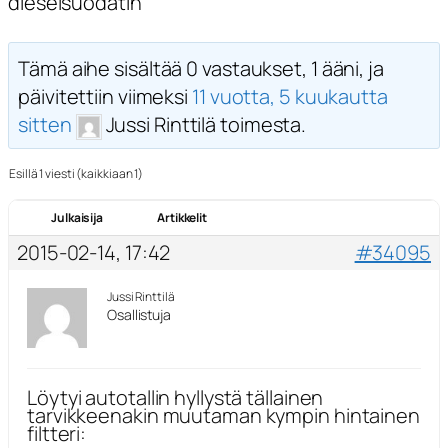
dieselsuodatin
Tämä aihe sisältää 0 vastaukset, 1 ääni, ja
päivitettiin viimeksi
11 vuotta, 5 kuukautta
sitten
Jussi Rinttilä toimesta.
Esillä 1 viesti (kaikkiaan 1)
Julkaisija
Artikkelit
2015-02-14, 17:42
#34095
Jussi Rinttilä
Osallistuja
Löytyi autotallin hyllystä tällainen
tarvikkeenakin muutaman kympin hintainen
filtteri: