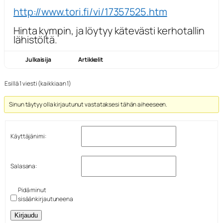
http://www.tori.fi/vi/17357525.htm
Hinta kympin, ja löytyy kätevästi kerhotallin
lähistöltä.
Julkaisija
Artikkelit
Esillä 1 viesti (kaikkiaan 1)
Sinun täytyy olla kirjautunut vastataksesi tähän aiheeseen.
Käyttäjänimi:
Salasana:
Pidä minut
sisäänkirjautuneena
Kirjaudu