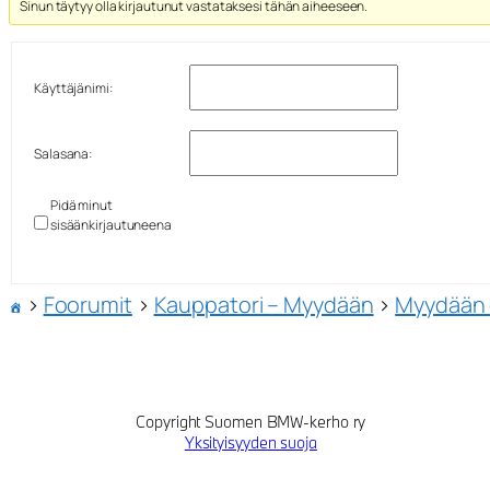
Sinun täytyy olla kirjautunut vastataksesi tähän aiheeseen.
Käyttäjänimi:
Salasana:
Pidä minut
sisäänkirjautuneena
›
Foorumit
›
Kauppatori – Myydään
›
Myydään o
Copyright Suomen BMW-kerho ry
Yksityisyyden suoja