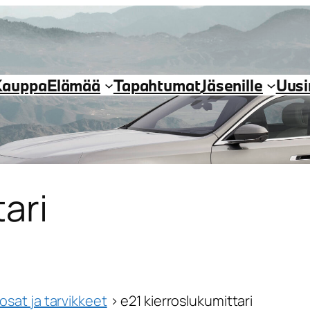
Kauppa
Elämää
Tapahtumat
Jäsenille
Uus
ari
sat ja tarvikkeet
›
e21 kierroslukumittari