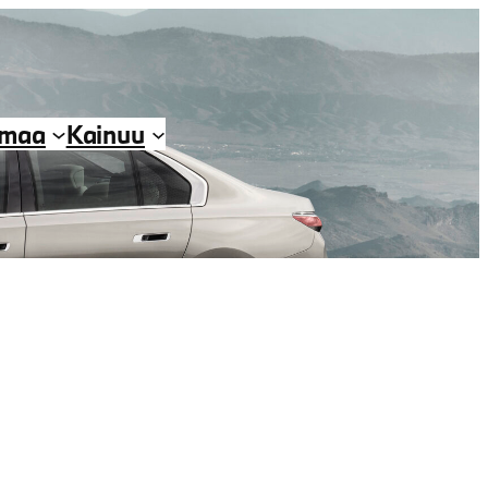
imaa
Kainuu