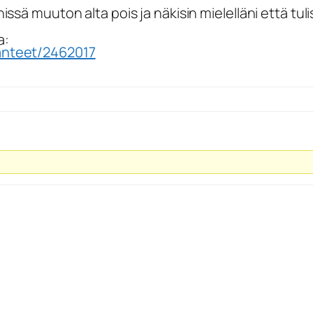
ssä muuton alta pois ja näkisin mielelläni että tulis
a:
anteet/2462017