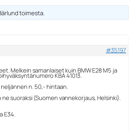
Bärlund toimesta.
#35197
teet. Melkein samanlaiset kuin BMW E28 M5 ja
ppihyväksyntänumero KBA 41013.
neljännen n. 50,- hintaan.
n ne suoraksi (Suomen vannekorjaus, Helsinki).
ja E34.