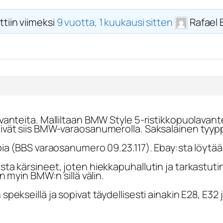
ttiin viimeksi
9 vuotta, 1 kuukausi sitten
Rafael 
vanteita. Malliltaan BMW Style 5-ristikkopuolavan
ivät siis BMW-varaosanumerolla. Saksalainen tyy
ia (BBS varaosanumero 09.23.117). Ebay:sta löytää 
a kärsineet, joten hiekkapuhallutin ja tarkastuti
n myin BMW:n sillä välin.
ekseillä ja sopivat täydellisesti ainakin E28, E32 