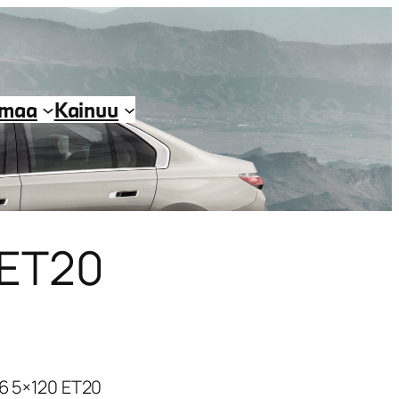
imaa
Kainuu
 ET20
16 5×120 ET20