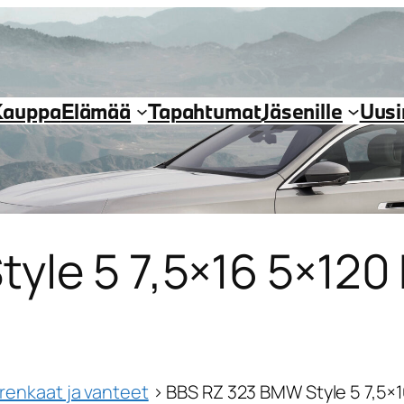
Kauppa
Elämää
Tapahtumat
Jäsenille
Uus
yle 5 7,5×16 5×120
renkaat ja vanteet
›
BBS RZ 323 BMW Style 5 7,5×