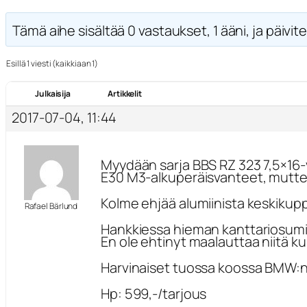
Tämä aihe sisältää 0 vastaukset, 1 ääni, ja päivite
Esillä 1 viesti (kaikkiaan 1)
Julkaisija
Artikkelit
2017-07-04, 11:44
Myydään sarja BBS RZ 323 7,5×16-
E30 M3-alkuperäisvanteet, mutte
Kolme ehjää alumiinista keskikupp
Rafael Bärlund
Hankkiessa hieman kanttariosumist
En ole ehtinyt maalauttaa niitä ku
Harvinaiset tuossa koossa BMW:n sp
Hp: 599,-/tarjous