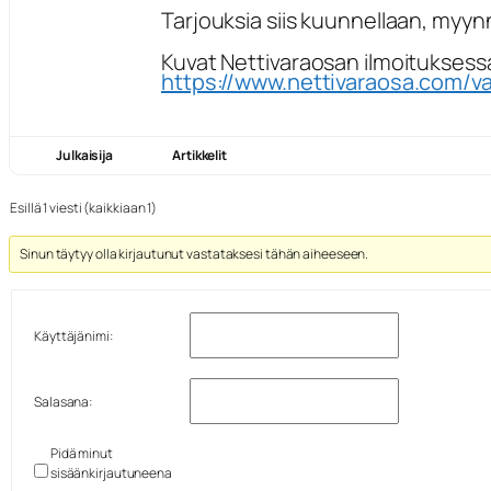
Tarjouksia siis kuunnellaan, myynni
Kuvat Nettivaraosan ilmoituksess
https://www.nettivaraosa.com/v
Julkaisija
Artikkelit
Esillä 1 viesti (kaikkiaan 1)
Sinun täytyy olla kirjautunut vastataksesi tähän aiheeseen.
Käyttäjänimi:
Salasana:
Pidä minut
sisäänkirjautuneena