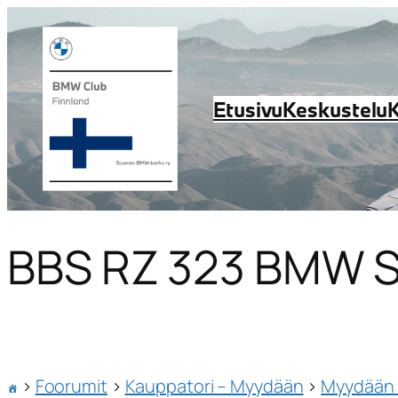
Etusivu
Keskustelu
BBS RZ 323 BMW St
›
Foorumit
›
Kauppatori – Myydään
›
Myydään 