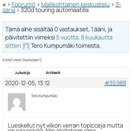
›
Foorumit
›
Mallikohtainen keskustelu
›
3-
sarja
›
320d touring automaatilla
Tämä aihe sisältää 0 vastaukset, 1 ääni, ja
päivitettiin viimeksi
5 vuotta, 8 kuukautta
sitten
Tero Kumpumäki toimesta.
Esillä 1 viesti (kaikkiaan 1)
Julkaisija
Artikkelit
2020-12-05, 13:12
#35988
Tero Kumpumäki
Lueskellut nyt viikon verran topicceja mutta
en saa selvää. Niin aloitetaan oma.