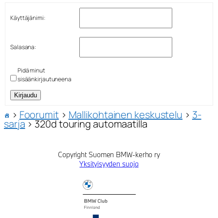
Käyttäjänimi:
Salasana:
Pidä minut
sisäänkirjautuneena
Kirjaudu
›
Foorumit
›
Mallikohtainen keskustelu
›
3-
sarja
›
320d touring automaatilla
Copyright Suomen BMW-kerho ry
Yksityisyyden suoja