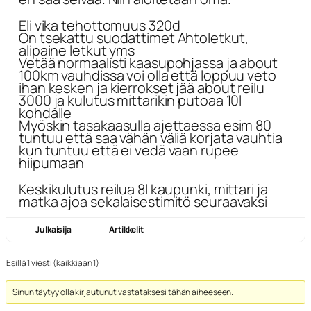
Eli vika tehottomuus 320d
On tsekattu suodattimet Ahtoletkut,
alipaine letkut yms
Vetää normaalisti kaasupohjassa ja about
100km vauhdissa voi olla että loppuu veto
ihan kesken ja kierrokset jää about reilu
3000 ja kulutus mittarikin putoaa 10l
kohdalle
Myöskin tasakaasulla ajettaessa esim 80
tuntuu että saa vähän väliä korjata vauhtia
kun tuntuu että ei vedä vaan rupee
hiipumaan
Keskikulutus reilua 8l kaupunki, mittari ja
matka ajoa sekalaisestimitö seuraavaksi
Julkaisija
Artikkelit
Esillä 1 viesti (kaikkiaan 1)
Sinun täytyy olla kirjautunut vastataksesi tähän aiheeseen.