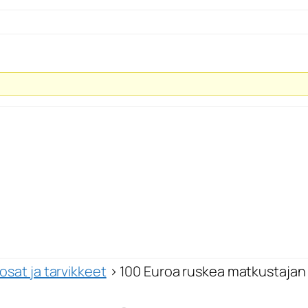
sat ja tarvikkeet
›
100 Euroa ruskea matkustajan