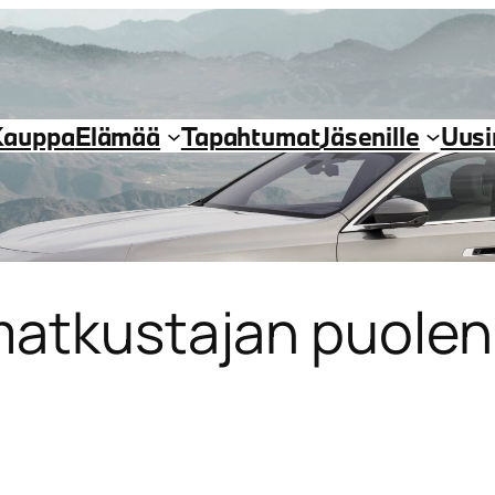
Kauppa
Elämää
Tapahtumat
Jäsenille
Uus
matkustajan puolen