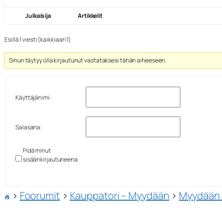
Julkaisija
Artikkelit
Esillä 1 viesti (kaikkiaan 1)
Sinun täytyy olla kirjautunut vastataksesi tähän aiheeseen.
Käyttäjänimi:
Salasana:
Pidä minut
sisäänkirjautuneena
›
Foorumit
›
Kauppatori – Myydään
›
Myydään o