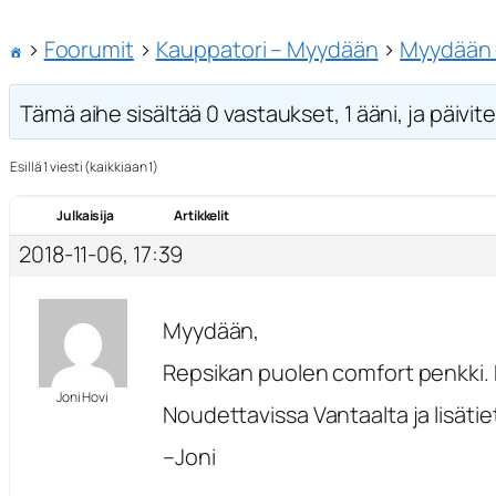
›
Foorumit
›
Kauppatori – Myydään
›
Myydään o
Tämä aihe sisältää 0 vastaukset, 1 ääni, ja päivite
Esillä 1 viesti (kaikkiaan 1)
Julkaisija
Artikkelit
2018-11-06, 17:39
Myydään,
Repsikan puolen comfort penkki.
Joni Hovi
Noudettavissa Vantaalta ja lisäti
–Joni