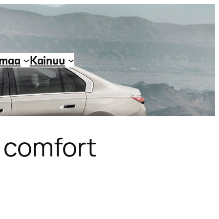
imaa
Kainuu
 comfort