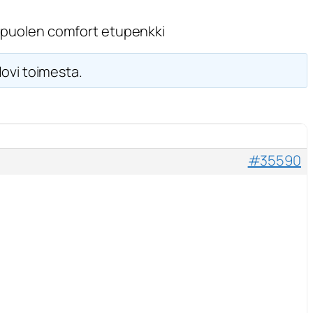
 puolen comfort etupenkki
Hovi toimesta.
#35590