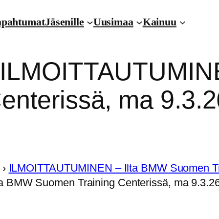
apahtumat
Jäsenille
Uusimaa
Kainuu
: ILMOITTAUTUMIN
nterissä, ma 9.3.2
›
ILMOITTAUTUMINEN – Ilta BMW Suomen Train
 BMW Suomen Training Centerissä, ma 9.3.26