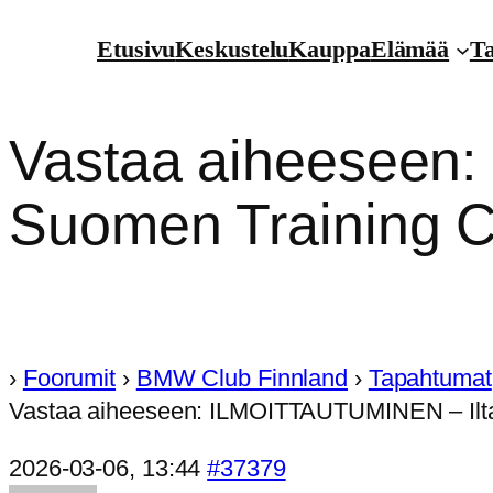
Etusivu
Keskustelu
Kauppa
Elämää
T
Vastaa aiheeseen
Suomen Training Ce
›
Foorumit
›
BMW Club Finnland
›
Tapahtumat
Vastaa aiheeseen: ILMOITTAUTUMINEN – Ilta
2026-03-06, 13:44
#37379