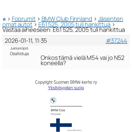
›
Foorumit
›
BMW Club Finnland
›
Jäsenten
omat autot
›
E61 525, 2005 tuli hankittua
›
Vastaa aiheeseen: E61 525, 2005 tuli hankittua
2026-01-11, 11:35
#37244
Jukka kilpiö
Osallistuja
Onkos tämä vielä M54 vai jo N52
koneella?
Copyright Suomen BMW-kerho ry
Yksityisyyden suoja