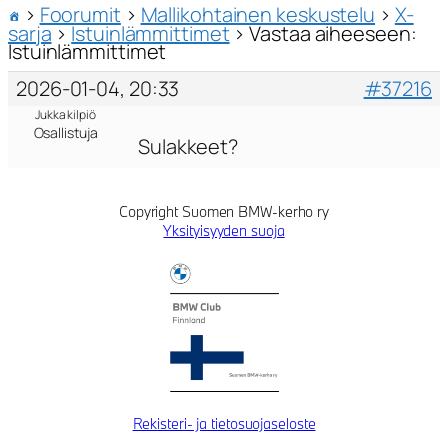
›
Foorumit
›
Mallikohtainen keskustelu
›
X-
sarja
›
Istuinlämmittimet
›
Vastaa aiheeseen:
Istuinlämmittimet
2026-01-04, 20:33
#37216
Jukka kilpiö
Osallistuja
Sulakkeet?
Copyright Suomen BMW-kerho ry
Yksityisyyden suoja
Rekisteri- ja tietosuojaseloste