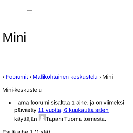
Mini
›
Foorumit
›
Mallikohtainen keskustelu
›
Mini
Mini-keskustelu
Tämä foorumi sisältää 1 aihe, ja on viimeksi
päivitetty
11 vuotta, 6 kuukautta sitten
käyttäjän
Tapani Tuoma toimesta.
Esillä aihe 1 (1:stä)