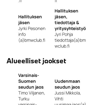
.fi
fi
Hallituksen
Hallituksen
jäsen,
jäsen
tiedottaja &
Jyrki Pesonen
yritysyhteistyö
info
Jyri Pohja
(a)bmwclub.fi
tiedottaja(a)bm
wclub.fi
Alueelliset jaokset
Varsinais-
Suomen
Uudenmaan
seudun jaos
seudun jaos
Timo Viljanen,
Jussi Mikkola,
Turku
Vihti
varsinais-
uusimaa.jaos(a)