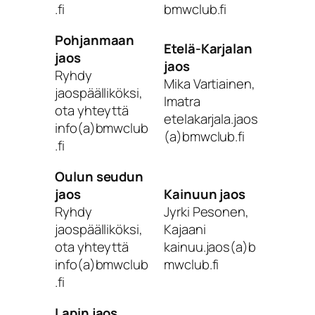
.fi
bmwclub.fi
Pohjanmaan
Etelä-Karjalan
jaos
jaos
Ryhdy
Mika Vartiainen,
jaospäälliköksi,
Imatra
ota yhteyttä
etelakarjala.jaos
info(a)bmwclub
(a)bmwclub.fi
.fi
Oulun seudun
jaos
Kainuun jaos
Ryhdy
Jyrki Pesonen,
jaospäälliköksi,
Kajaani
ota yhteyttä
kainuu.jaos(a)b
info(a)bmwclub
mwclub.fi
.fi
Lapin jaos