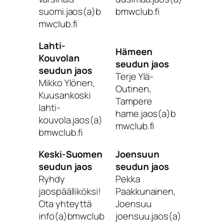
suomi.jaos(a)b
bmwclub.fi
mwclub.fi
Lahti-
Hämeen
Kouvolan
seudun jaos
seudun jaos
Terje Ylä-
Mikko Ylönen,
Outinen,
Kuusankoski
Tampere
lahti-
hame.jaos(a)b
kouvola.jaos(a)
mwclub.fi
bmwclub.fi
Keski-Suomen
Joensuun
seudun jaos
seudun jaos
Ryhdy
Pekka
jaospäälliköksi!
Paakkunainen,
Ota yhteyttä
Joensuu
info(a)bmwclub
joensuu.jaos(a)