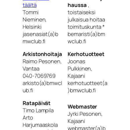
täältä
haussa
,
Tommi
toistaiseksi
Nieminen,
julkaisua hoitaa
Helsinki
toimituskunta *
jasenasiat(a)b
bemaristi(a)bm
mwclub.fi
wclub.fi
Arkistonhoitaja
Kerhotuotteet
Raimo Pesonen,
Joonas
Vantaa
Pulkkinen,
040-7069769
Kajaani
arkisto(a)bmwcl
kerhotuotteet(a
ub.fi
)bmwclub.fi
Ratapäivät
Webmaster
Timo Lampila
Jyrki Pesonen,
Arto
Kajaani
Harjumaaskola
webmaster(a)b