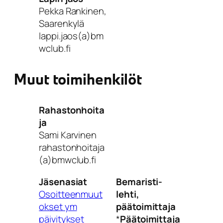
Pekka Rankinen,
Saarenkylä
lappi.jaos(a)bm
wclub.fi
Muut toimihenkilöt
Rahastonhoita
ja
Sami Karvinen
rahastonhoitaja
(a)bmwclub.fi
Jäsenasiat
Bemaristi-
Osoitteenmuut
lehti,
okset ym
päätoimittaja
päivitykset
*
Päätoimittaja