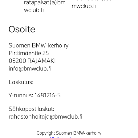
ratapaivat(a)bm
mwclub.fi
wclub.fi
Osoite
Suomen BMW-kerho ry
Pirttimäentie 25
05200 RAJAMÄKI
info@bmwclub.fi
Laskutus:
Y-tunnus: 1481216-5
Sähköpostilaskut:
rahastonhoitaja@bmwclub.fi
Copyright Suomen BMW-kerho ry