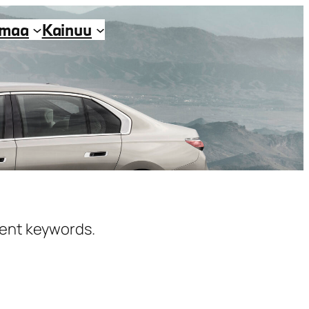
imaa
Kainuu
erent keywords.