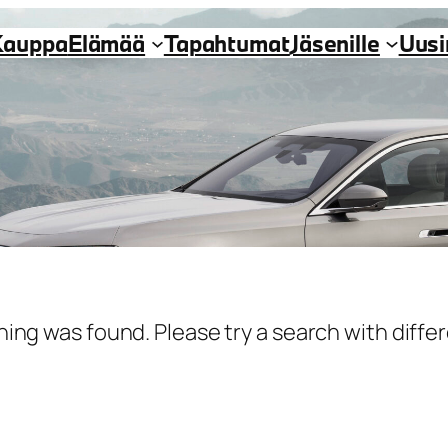
Kauppa
Elämää
Tapahtumat
Jäsenille
Uus
hing was found. Please try a search with diff