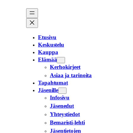
Siirry
sisältöön
Etusivu
Keskustelu
Kauppa
Elämää
Kerhokirjeet
Asiaa ja tarinoita
Tapahtumat
Jäsenille
Infosivu
Jäsenedut
Yhteystiedot
Bemaristi-lehti
Jäsentietojen