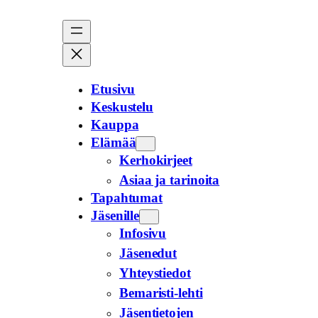
Siirry
sisältöön
Etusivu
Keskustelu
Kauppa
Elämää
Kerhokirjeet
Asiaa ja tarinoita
Tapahtumat
Jäsenille
Infosivu
Jäsenedut
Yhteystiedot
Bemaristi-lehti
Jäsentietojen