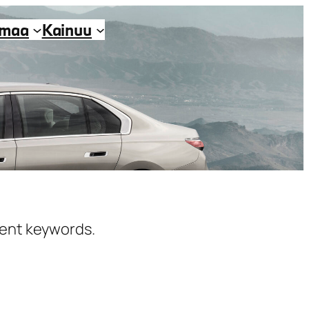
imaa
Kainuu
erent keywords.