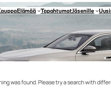
Kauppa
Elämää
Tapahtumat
Jäsenille
Uus
hing was found. Please try a search with diff