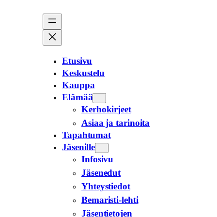
Siirry
sisältöön
Etusivu
Keskustelu
Kauppa
Elämää
Kerhokirjeet
Asiaa ja tarinoita
Tapahtumat
Jäsenille
Infosivu
Jäsenedut
Yhteystiedot
Bemaristi-lehti
Jäsentietojen