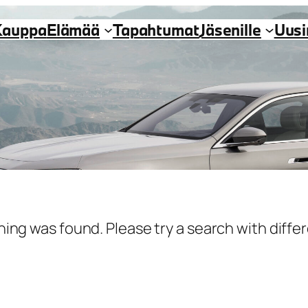
Kauppa
Elämää
Tapahtumat
Jäsenille
Uus
hing was found. Please try a search with diff