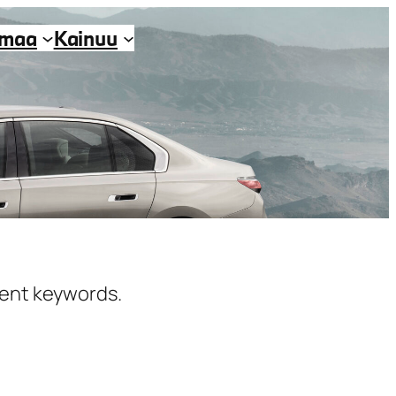
imaa
Kainuu
erent keywords.