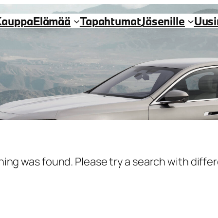
Kauppa
Elämää
Tapahtumat
Jäsenille
Uus
hing was found. Please try a search with diff