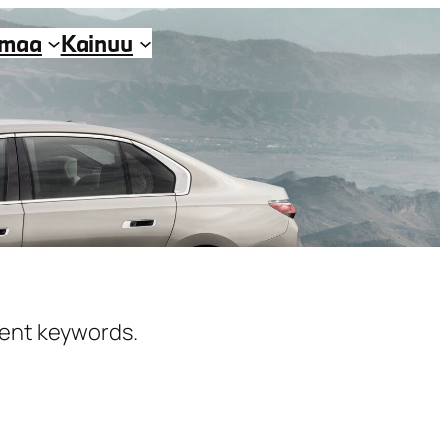
imaa
Kainuu
erent keywords.