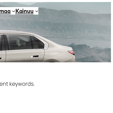
imaa
Kainuu
erent keywords.