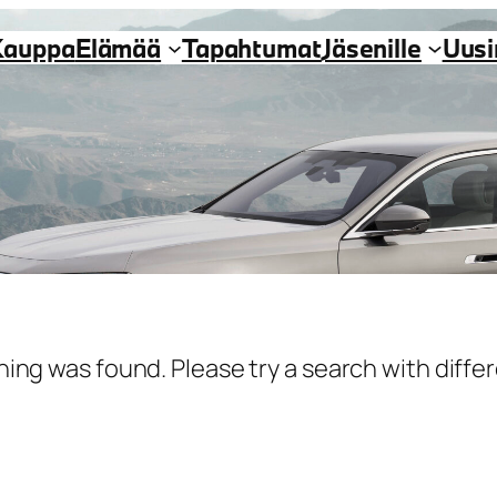
Kauppa
Elämää
Tapahtumat
Jäsenille
Uus
hing was found. Please try a search with diff