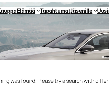
Kauppa
Elämää
Tapahtumat
Jäsenille
Uus
hing was found. Please try a search with diff