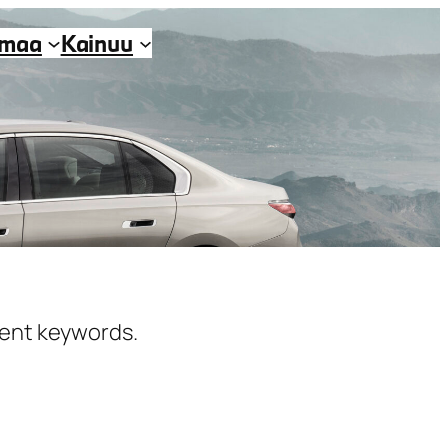
imaa
Kainuu
erent keywords.