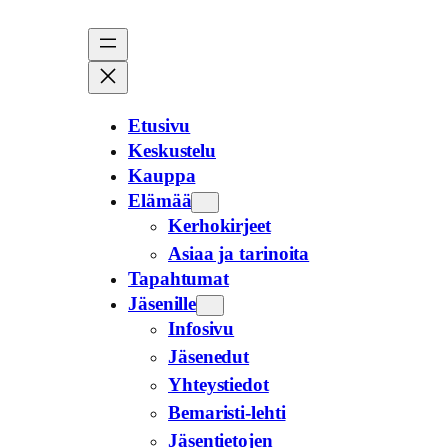
Siirry
sisältöön
Etusivu
Keskustelu
Kauppa
Elämää
Kerhokirjeet
Asiaa ja tarinoita
Tapahtumat
Jäsenille
Infosivu
Jäsenedut
Yhteystiedot
Bemaristi-lehti
Jäsentietojen