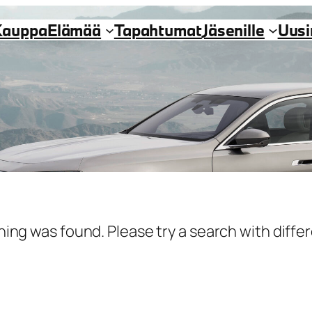
Kauppa
Elämää
Tapahtumat
Jäsenille
Uus
hing was found. Please try a search with diff