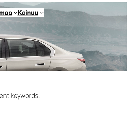
imaa
Kainuu
erent keywords.