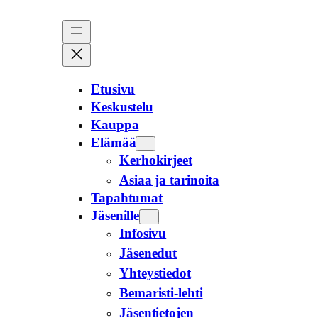
Siirry
sisältöön
Etusivu
Keskustelu
Kauppa
Elämää
Kerhokirjeet
Asiaa ja tarinoita
Tapahtumat
Jäsenille
Infosivu
Jäsenedut
Yhteystiedot
Bemaristi-lehti
Jäsentietojen