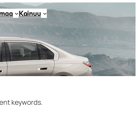
imaa
Kainuu
erent keywords.