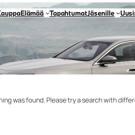
Kauppa
Elämää
Tapahtumat
Jäsenille
Uus
hing was found. Please try a search with diff