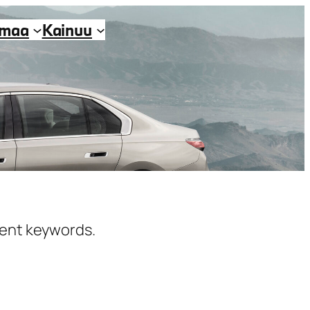
imaa
Kainuu
erent keywords.