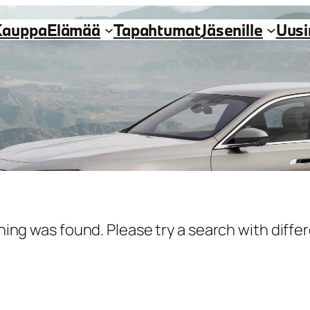
Kauppa
Elämää
Tapahtumat
Jäsenille
Uus
hing was found. Please try a search with diff