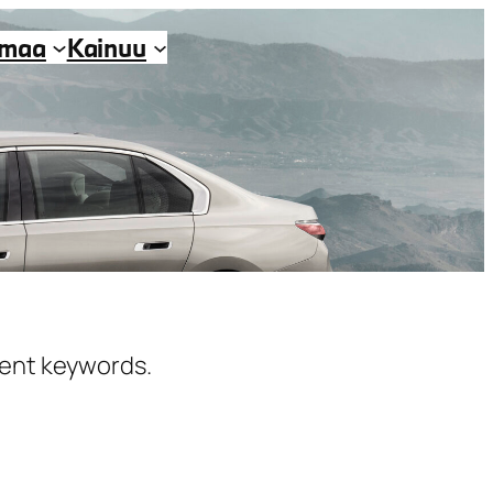
imaa
Kainuu
erent keywords.