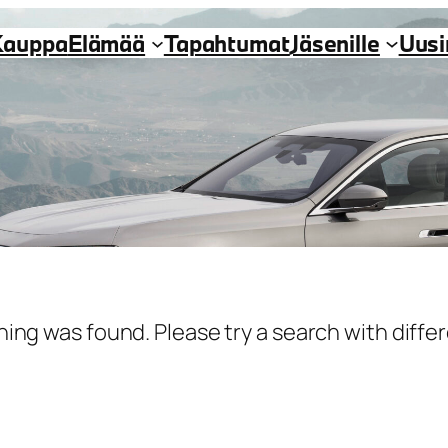
Kauppa
Elämää
Tapahtumat
Jäsenille
Uus
hing was found. Please try a search with diff