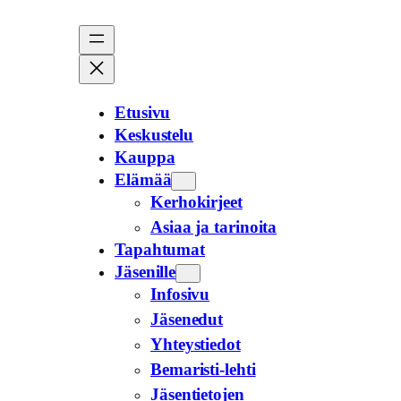
Siirry
sisältöön
Etusivu
Keskustelu
Kauppa
Elämää
Kerhokirjeet
Asiaa ja tarinoita
Tapahtumat
Jäsenille
Infosivu
Jäsenedut
Yhteystiedot
Bemaristi-lehti
Jäsentietojen