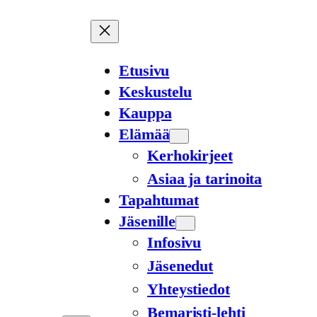
Siirry
sisältöön
Etusivu
Keskustelu
Kauppa
Elämää
Kerhokirjeet
Asiaa ja tarinoita
Tapahtumat
Jäsenille
Infosivu
Jäsenedut
Yhteystiedot
Bemaristi-lehti