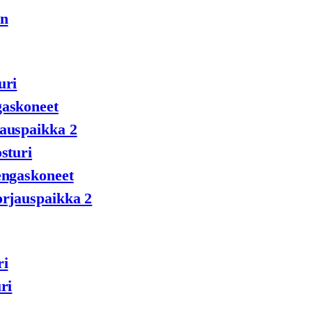
en
uri
gaskoneet
auspaikka 2
sturi
engaskoneet
orjauspaikka 2
ri
ri